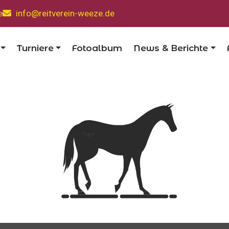
e
info@reitverein-weeze.de
Turniere
Fotoalbum
News & Berichte