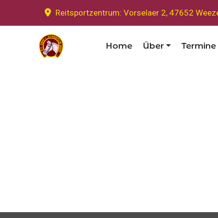
Reitsportzentrum: Vorselaer 2, 47652 Weez
Home
Über
Termine