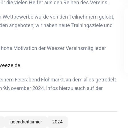
ür die vielen Helfer aus den Reihen des Vereins.
n
Wettbewerbe wurde von den Teilnehmern
gelobt;
urden angeboten
, w
ir
haben neue Trainingsziele und
d hohe Motivation der Weezer Verein
s
mitglieder
weeze.de
.
einem Feierabend Flohmarkt, an dem alles getrödelt
am 9.November 2024.
Infos hierzu auch auf der
jugendreitturnier
2024