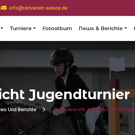
e
info@reitverein-weeze.de
Turniere
Fotoalbum
News & Berichte
icht Jugendturnie
ws Und Berichte
Pressebericht Jugendturnier RV We