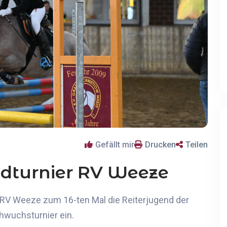
Gefällt mir
Drucken
Teilen
ndturnier RV Weeze
r RV Weeze zum 1
6
-ten Mal die Reiterjugend der
wuchsturnier ein.